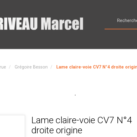
rue
Grégoire Besson
Lame claire-voie CV7 N°4 droite origi
Lame claire-voie CV7 N°4
droite origine