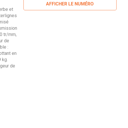
AFFICHER LE NUMÉRO
erbe et
terlignes
misé
nsmission
40 tr/mm,
ur de
ble :
ottant en
 kg.
rgeur de