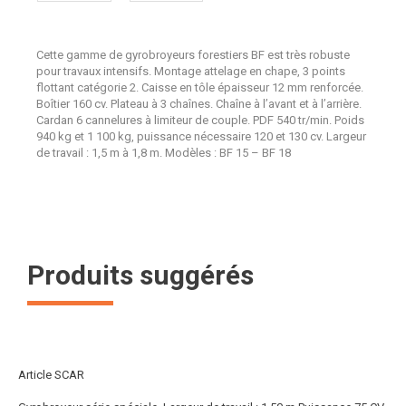
Cette gamme de gyrobroyeurs forestiers BF est très robuste
pour travaux intensifs. Montage attelage en chape, 3 points
flottant catégorie 2. Caisse en tôle épaisseur 12 mm renforcée.
Boîtier 160 cv. Plateau à 3 chaînes. Chaîne à l’avant et à l’arrière.
Cardan 6 cannelures à limiteur de couple. PDF 540 tr/min. Poids
940 kg et 1 100 kg, puissance nécessaire 120 et 130 cv. Largeur
de travail : 1,5 m à 1,8 m. Modèles : BF 15 – BF 18
Produits suggérés
Article SCAR