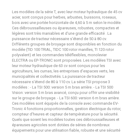
Les modèles de la série T, avec leur moteur hydraulique de 45 cv
acier, sont conçus pour herbes, arbustes, buissons, roseaux,
bois avec une portée horizontale de 4,60 à 5 m selon le modèle.
Ces débroussailleuses ou épareuses, robustes, compactes et
légères sont très maniables et d'une grande efficacité . La
puissance de tracteur nécessaire s'étend de 50 à 80 cv.
Différents groupes de broyage sont disponibles en fonction du
modèle (TID 100 TRIAL, TIDC 100 rotor manilles, TI 120 rotor
polyvalent) et les commandes téléflexibles, monolevier
ELECTRA ou EP-TRONIC sont proposées. Les modèles TSI avec
leur moteur hydraulique de 63 cv sont conçus pour les
agriculteurs, les cumas, les entreprises d'espaces verts, les
municipalités et collectivités. La puissance de tracteur
nécessaire s'étend de 80 à 110 cv. La série TSI propose 3
modèles : - La TSI 500: version 5 m bras arrière. - La TSI 500
Vision: version 5 m bras avancé, conçu pour offrir une visibilité
sur le groupe de broyage. - La TSI 600: version 6 m bras arrière.
Ces modèles sont équipés de la console avec commande EV-
Tronic 4 fonctions proportionnelles, gestion électrique du rotor,
compteur d'heures et capteur de température pour la sécurité.
Quels que soient les modèles toutes ces débroussailleuses et
épareuses agricoles sont dotées de séries de nombreux
équipements pour une utilisation fiable, robuste et une sécurité