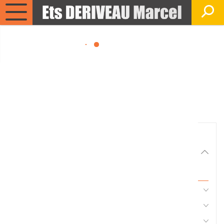
Matériels, pièces et
équipements agricole
Consultez nos catalogues
Filtrer par
Matériel agricole
Tous
Travail du sol
Semis
Fertilisation, épandage