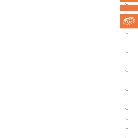
Compresseurs, outils pneumatiques
Electricité
Electroportatifs
Equipement d'atelier
Equipement ferme, jardin
Accessoires lisier, fumier
Nettoyeurs, aspirateurs
Produits froids
Quincaillerie
Soudure
Equipement véhicules
Recharges carbure
Lisier Aspiration vidange
Petit matériel agricole
Apiculture