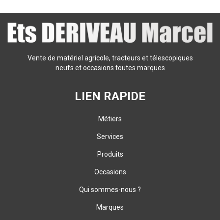
Voir le produit
Vente de matériel agricole, tracteurs et télescopiques
neufs et occasions toutes marques
LIEN RAPIDE
Métiers
Services
Produits
Occasions
Qui sommes-nous ?
Marques