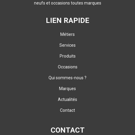
neufs et occasions toutes marques
LIEN RAPIDE
Métiers
Services
Produits
Occasions
Qui sommes-nous ?
Marques
Actualités
Contact
CONTACT