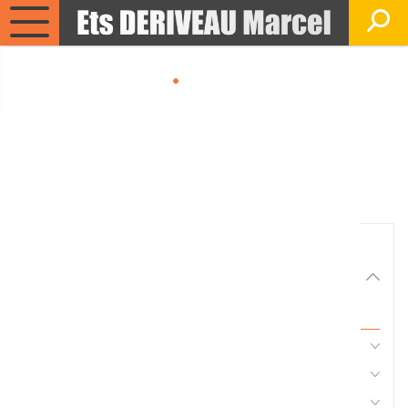
Matériels, pièces et
équipements agricole
Consultez nos catalogues
Filtrer par
Matériel agricole
Tous
Travail du sol
Semis
Fertilisation, épandage