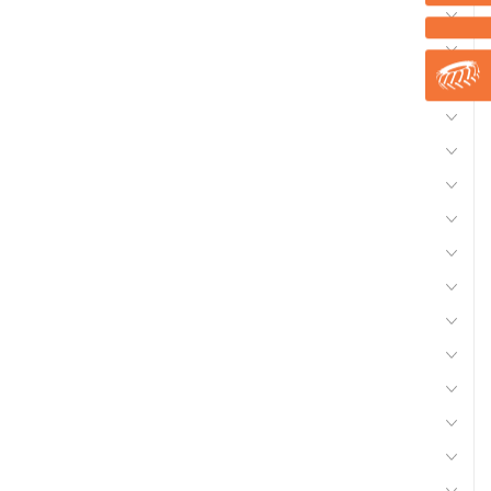
Compresseurs, outils pneumatiques
Electricité
Electroportatifs
Equipement d'atelier
Equipement ferme, jardin
Accessoires lisier, fumier
Nettoyeurs, aspirateurs
Produits froids
Quincaillerie
Soudure
Equipement véhicules
Recharges carbure
Lisier Aspiration vidange
Petit matériel agricole
Apiculture