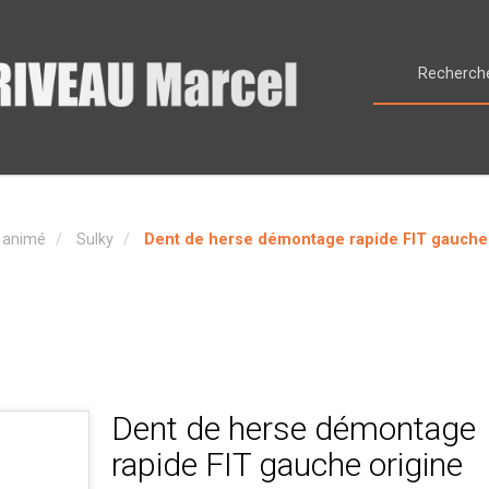
l animé
Sulky
Dent de herse démontage rapide FIT gauche
Dent de herse démontage
rapide FIT gauche origine