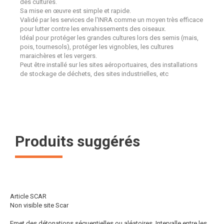
des cultures.
Sa mise en œuvre est simple et rapide.
Validé par les services de l'INRA comme un moyen très efficace
pour lutter contre les envahissements des oiseaux.
Idéal pour protéger les grandes cultures lors des semis (mais,
pois, tournesols), protéger les vignobles, les cultures
maraichères et les vergers.
Peut être installé sur les sites aéroportuaires, des installations
de stockage de déchets, des sites industrielles, etc
Produits suggérés
Article SCAR
Non visible site Scar
Emet des détonations séquentielles ou aléatoires. Intervalle entre les