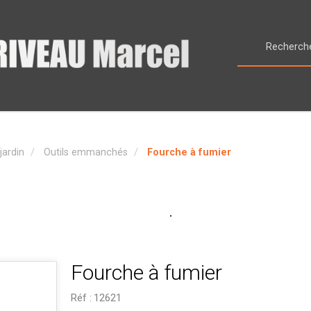
jardin
Outils emmanchés
Fourche à fumier
Fourche à fumier
Réf :
12621