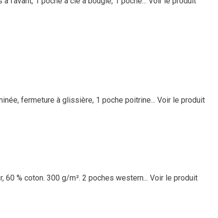
à l'avant, 1 poche à clé à bougie, 1 poche...
Voir le produit
ée, fermeture à glissière, 1 poche poitrine...
Voir le produit
er, 60 % coton. 300 g/m². 2 poches western...
Voir le produit