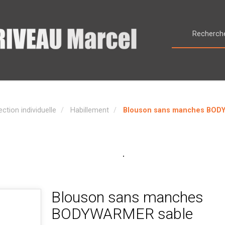
ction individuelle
Habillement
Blouson sans manches BOD
Blouson sans manches
BODYWARMER sable