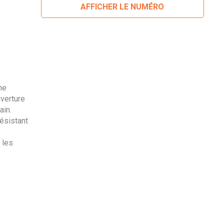
AFFICHER LE NUMÉRO
he
uverture
ain.
ésistant
 les