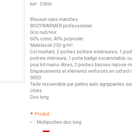
Réf :
57859
Blouson sans manches.
BODYWARMER professionnel.
Gris nuit/noir.
60% coton, 40% polyester.
Matelassé 250 g/m².
Col montant, 2 poches poitrine extérieures, 1 poc
poitrine intérieure, 1 porte badge escamotable, o
pour kit mains-libres, 2 poches basses repose-m
Empiècements et éléments renforcés en oxford r
900D.
Taille resserrable par pattes auto-agrippantes sur
côtés.
Dos long.
+
Produit :
Multipoches dos long