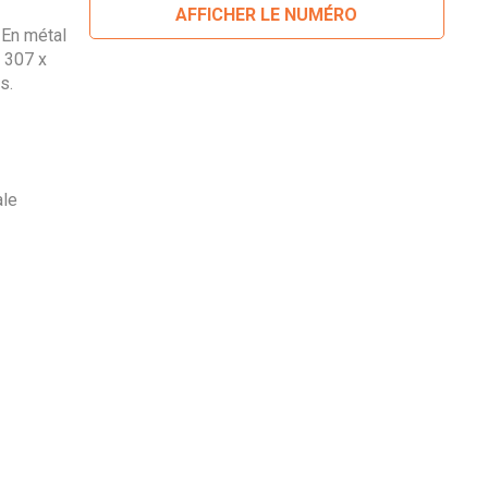
AFFICHER LE NUMÉRO
 En métal
e 307 x
s.
ale