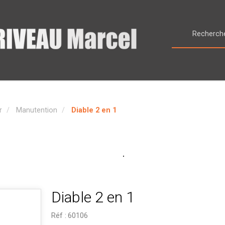
r
Manutention
Diable 2 en 1
Diable 2 en 1
Réf :
60106