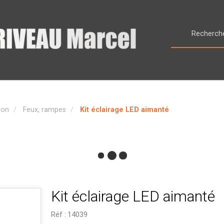
ion
Feux, rampes
Kit éclairage LED aimanté
Kit éclairage LED aimanté
Réf :
14039