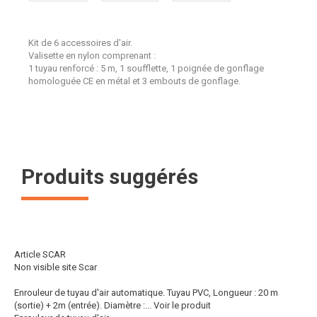
Kit de 6 accessoires d'air.
Valisette en nylon comprenant :
1 tuyau renforcé : 5 m, 1 soufflette, 1 poignée de gonflage
homologuée CE en métal et 3 embouts de gonflage.
Produits suggérés
Article SCAR
Non visible site Scar
Enrouleur de tuyau d'air automatique. Tuyau PVC, Longueur : 20 m
(sortie) + 2m (entrée). Diamètre :...
Voir le produit