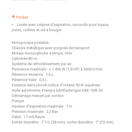
+
Produit :
Livrée avec crépine d'aspiration, raccords pour tuyaux,
joints, colliers et clé à bougie
Motopompe portable.
Châssis métallique avec poignée de transport.
Moteur monocylindre 4 temps, OHV.
Cylindrée 80 cc.
Système de refroidissement par air.
Puissance maximale : ± 1 400 W (1,8 HP) à 3600 tr/min.
Réservoir essence : 1,6 L.
Réservoir huile : 0,4 L.
Essence sans plomb indice d'octane 90 et supérieur.
Huile automotive 4 temps lubrifiante type SAE 10W-30.
Démarrage manuel par cordon.
Pompe :
Hauteur d'aspiration maximale : 7 m.
Pression maximale : 2,2 Bar.
Débit : 17 m3/heure.
Entrée diamètre : 1''1/2 (38 mm), sortie diamètre : 1'' (25 mm).