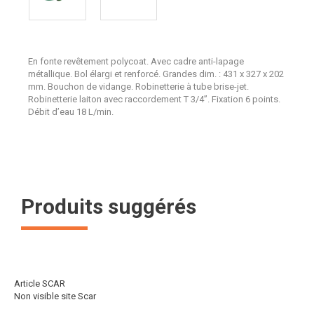
En fonte revêtement polycoat. Avec cadre anti-lapage
métallique. Bol élargi et renforcé. Grandes dim. : 431 x 327 x 202
mm. Bouchon de vidange. Robinetterie à tube brise-jet.
Robinetterie laiton avec raccordement T 3/4”. Fixation 6 points.
Débit d’eau 18 L/min.
Produits suggérés
Article SCAR
Non visible site Scar