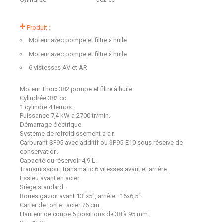
+
Produit :
Moteur avec pompe et filtre à huile
Moteur avec pompe et filtre à huile
6 vistesses AV et AR
Moteur Thorx 382 pompe et filtre à huile.
Cylindrée 382 cc.
1 cylindre 4 temps.
Puissance 7,4 kW à 2700 tr/min.
Démarrage éléctrique.
Système de refroidissement à air.
Carburant SP95 avec additif ou SP95-E10 sous réserve de
conservation.
Capacité du réservoir 4,9 L.
Transmission : transmatic 6 vitesses avant et arrière.
Essieu avant en acier.
Siège standard.
Roues gazon avant 13''x5'', arrière : 16x6,5''.
Carter de tonte : acier 76 cm.
Hauteur de coupe 5 positions de 38 à 95 mm.