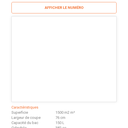
AFFICHER LE NUMÉRO
Caractéristiques
Superficie
1500 m2
m²
Largeur de coupe
76
cm
Capacité du bac
150
L
Cylindrée
382
cc