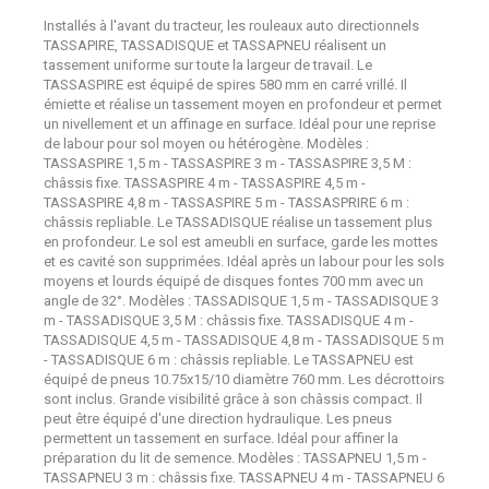
Installés à l'avant du tracteur, les rouleaux auto directionnels
TASSAPIRE, TASSADISQUE et TASSAPNEU réalisent un
tassement uniforme sur toute la largeur de travail. Le
TASSASPIRE est équipé de spires 580 mm en carré vrillé. Il
émiette et réalise un tassement moyen en profondeur et permet
un nivellement et un affinage en surface. Idéal pour une reprise
de labour pour sol moyen ou hétérogène. Modèles :
TASSASPIRE 1,5 m - TASSASPIRE 3 m - TASSASPIRE 3,5 M :
châssis fixe. TASSASPIRE 4 m - TASSASPIRE 4,5 m -
TASSASPIRE 4,8 m - TASSASPIRE 5 m - TASSASPRIRE 6 m :
châssis repliable. Le TASSADISQUE réalise un tassement plus
en profondeur. Le sol est ameubli en surface, garde les mottes
et es cavité son supprimées. Idéal après un labour pour les sols
moyens et lourds équipé de disques fontes 700 mm avec un
angle de 32°. Modèles : TASSADISQUE 1,5 m - TASSADISQUE 3
m - TASSADISQUE 3,5 M : châssis fixe. TASSADISQUE 4 m -
TASSADISQUE 4,5 m - TASSADISQUE 4,8 m - TASSADISQUE 5 m
- TASSADISQUE 6 m : châssis repliable. Le TASSAPNEU est
équipé de pneus 10.75x15/10 diamètre 760 mm. Les décrottoirs
sont inclus. Grande visibilité grâce à son châssis compact. Il
peut être équipé d'une direction hydraulique. Les pneus
permettent un tassement en surface. Idéal pour affiner la
préparation du lit de semence. Modèles : TASSAPNEU 1,5 m -
TASSAPNEU 3 m : châssis fixe. TASSAPNEU 4 m - TASSAPNEU 6