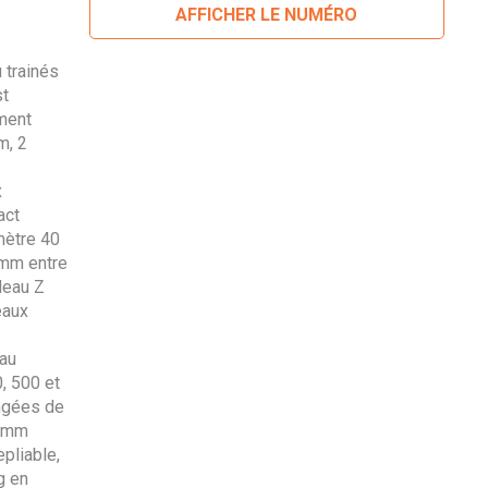
AFFICHER LE NUMÉRO
trainés
st
ment
m, 2
x
act
mètre 40
 mm entre
leau Z
eaux
eau
, 500 et
angées de
0 mm
pliable,
g en