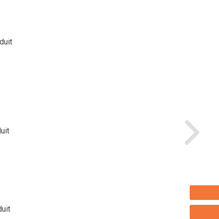
duit
uit
duit