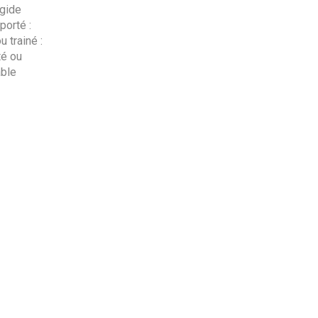
gide
porté :
 trainé :
té ou
able