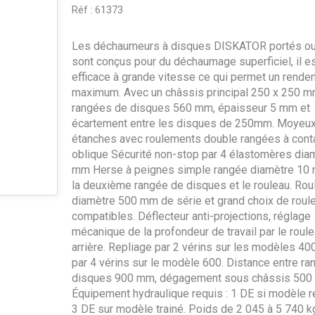
Réf :
61373
Les déchaumeurs à disques DISKATOR portés ou 
sont conçus pour du déchaumage superficiel, il e
efficace à grande vitesse ce qui permet un rende
maximum. Avec un châssis principal 250 x 250 m
rangées de disques 560 mm, épaisseur 5 mm et
écartement entre les disques de 250mm. Moyeu
étanches avec roulements double rangées à cont
oblique Sécurité non-stop par 4 élastomères dia
mm Herse à peignes simple rangée diamètre 10
la deuxième rangée de disques et le rouleau. Rou
diamètre 500 mm de série et grand choix de roul
compatibles. Déflecteur anti-projections, réglage
mécanique de la profondeur de travail par le roul
arrière. Repliage par 2 vérins sur les modèles 400
par 4 vérins sur le modèle 600. Distance entre r
disques 900 mm, dégagement sous châssis 50
Équipement hydraulique requis : 1 DE si modèle re
3 DE sur modèle trainé. Poids de 2 045 à 5 740 k