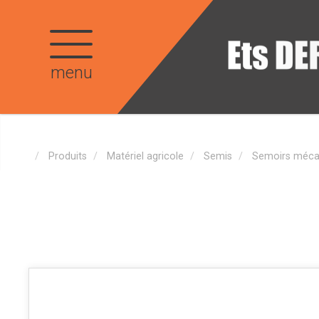
menu
Produits
Matériel agricole
Semis
Semoirs méca