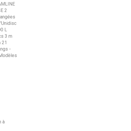
RAMLINE
SE 2
rangées
'Unidisc
0 L
cs 3 m
m 21
ngs -
 Modèles
n à