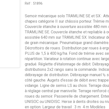
Réf :
51896
Semoir mécanique solo TRAMLINE SE et SX : Att
chapes catégorie II sur châssis porteur. Trémie 
Couvercle étanche à ouverture assistée 480 mm 
TRAMLINE SE. Couvercle étanche et repliable à o
assistée 640 mm sur TRAMLINE SX. Indicateur d
de grain mécanique. Pneumatique grand diamètre
Décrottoirs de roues. Distribution par roues à erg
PLUS de 1,5 à 400 kg/ha. Fond de trémie avec se
répartition. Variateur à rotation continue avec larg
gradué. Réglette d'étalonnage de débit. Débrayag
distributions 2x2 rangs sans la commande. Indica
débrayage de distribution. Débrayage manuel ½ 
côté gauche. Augets d'essai de débit avec trapp
vidange. Ligne de semis LS au choix. Terrage dou
à réglage central par manivelle. Terrage renforcé 
roues du semoir. Passerelle de chargement. Ente
UNISOC ou UNIDISC. Herse à dents droites ou ni
en option. Largeur de travail : 3 m  4 m Modèles