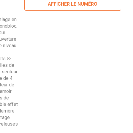
AFFICHER LE NUMÉRO
elage en
monobloc.
sur
uverture
e niveau
.
ots S-
lles de
e secteur
e de 4
teur de
semoir
es de
ble effet
derrière
rrage
veleuses