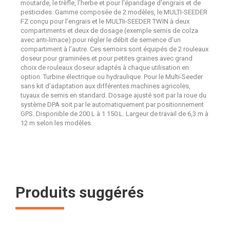
moutarde, le trèfle, l’herbe et pour l'épandage d'engrais et de
pesticides. Gamme composée de 2 modèles, le MULTI-SEEDER
FZ conçu pour l’engrais et le MULTIi-SEEDER TWIN à deux
compartiments et deux de dosage (exemple semis de colza
avec anti-limace) pour régler le débit de semence d’un
compartiment à l’autre. Ces semoirs sont équipés de 2 rouleaux
doseur pour graminées et pour petites graines avec grand
choix de rouleaux doseur adaptés à chaque utilisation en
option. Turbine électrique ou hydraulique. Pour le Multi-Seeder
sans kit d’adaptation aux différentes machines agricoles,
tuyaux de semis en standard. Dosage ajusté soit par la roue du
système DPA soit par le automatiquement par positionnement
GPS. Disponible de 200 L à 1 150 L. Largeur de travail de 6,3 m à
12 m selon les modèles.
Produits suggérés