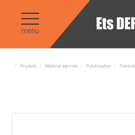
menu
Produits
Matériel agricole
Pulvérisation
Pulvéris