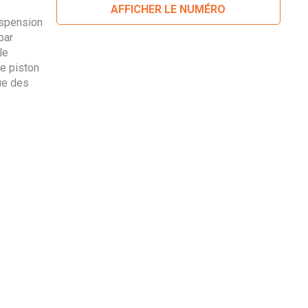
AFFICHER LE NUMÉRO
uspension
par
le
pe piston
ue des