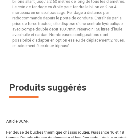
billons allant jusqu’à 2,60 mètres de long de tous les diamètres.
Le coin de fendage en étoile peut fendre le billon en 2 ou 4
morceaux en un seul passage. Fendage à distance par
radiocommande depuis le poste de conduite. Entraînée par la
prise de force tracteur, elle dispose d’une centrale hydraulique
avec pompe double débit 100 l/min, réservoir 150 litres d’huile
avec huile et cardan. Nombreuses configurations dont
possibilité d’adapter en option essieu de déplacement 2 roues,
entrainement électrique triphasé
Produits suggérés
Article SCAR
Fendeuse de buches thermique châssis routier. Puissance 16 et 18
tonnes. Double vitesse de descente «Manu2speed»...
Voir le produit