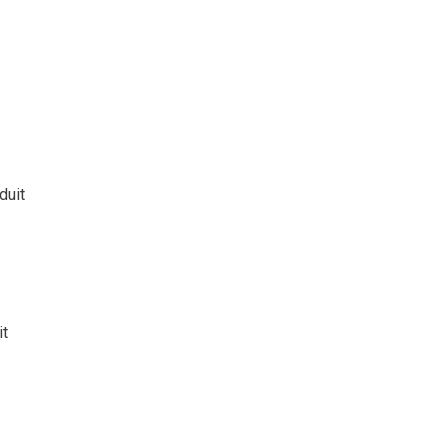
duit
it