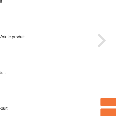
it
Voir le produit
duit
oduit