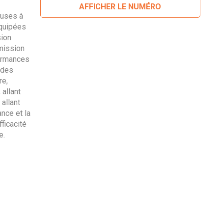
AFFICHER LE NUMÉRO
euses à
Équipées
ion
mission
formances
 des
re,
allant
allant
ance et la
ficacité
e.