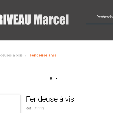
deuses à bois
Fendeuse à vis
Fendeuse à vis
Réf :
71113