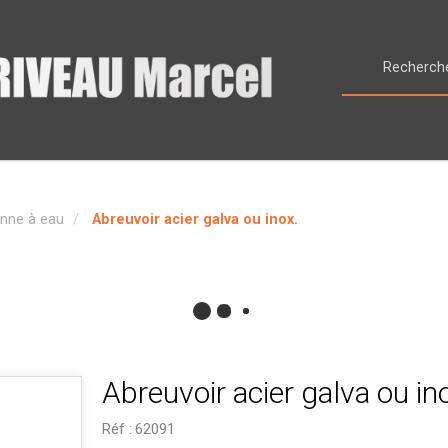
nne à eau
Abreuvoir acier galva ou inox.
Abreuvoir acier galva ou in
Réf :
62091