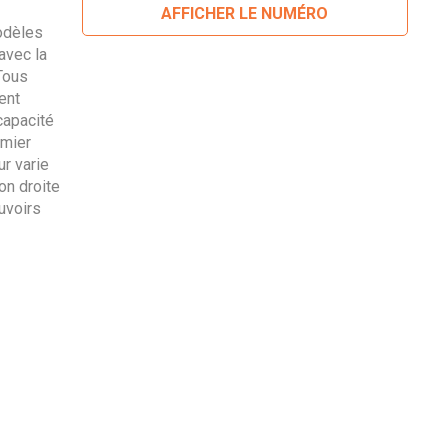
AFFICHER LE NUMÉRO
odèles
avec la
 Tous
ent
capacité
emier
ur varie
on droite
uvoirs