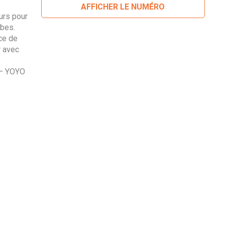
AFFICHER LE NUMÉRO
urs pour
rbes.
ce de
r avec
 – YOYO