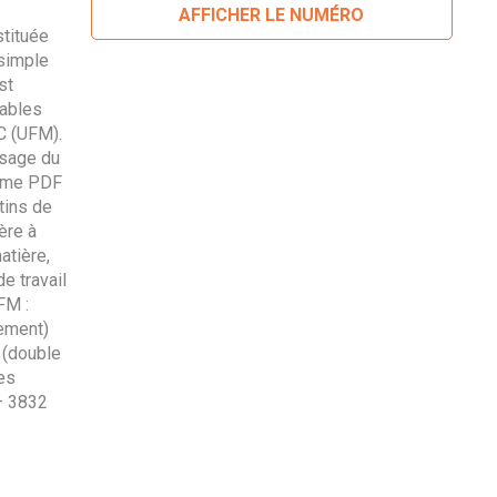
AFFICHER LE NUMÉRO
tituée
 simple
st
ables
C (UFM).
ssage du
gime PDF
tins de
ère à
atière,
e travail
FM :
ement)
 (double
es
– 3832