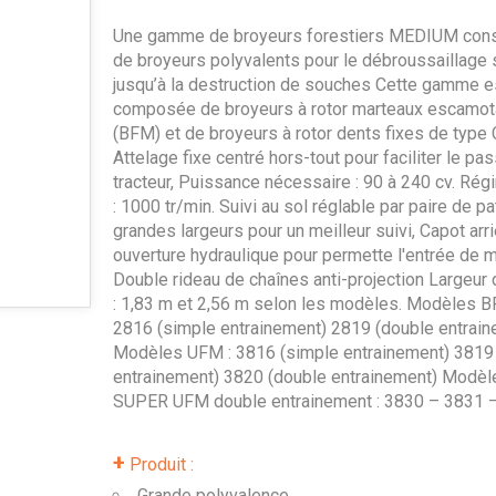
Une gamme de broyeurs forestiers MEDIUM cons
de broyeurs polyvalents pour le débroussaillage
jusqu’à la destruction de souches Cette gamme e
composée de broyeurs à rotor marteaux escamot
(BFM) et de broyeurs à rotor dents fixes de type 
Attelage fixe centré hors-tout pour faciliter le pa
tracteur, Puissance nécessaire : 90 à 240 cv. Ré
: 1000 tr/min. Suivi au sol réglable par paire de pa
grandes largeurs pour un meilleur suivi, Capot arri
ouverture hydraulique pour permette l'entrée de m
Double rideau de chaînes anti-projection Largeur d
: 1,83 m et 2,56 m selon les modèles. Modèles B
2816 (simple entrainement) 2819 (double entrain
Modèles UFM : 3816 (simple entrainement) 3819
entrainement) 3820 (double entrainement) Modèl
SUPER UFM double entrainement : 3830 – 3831 
+
Produit :
Grande polyvalence