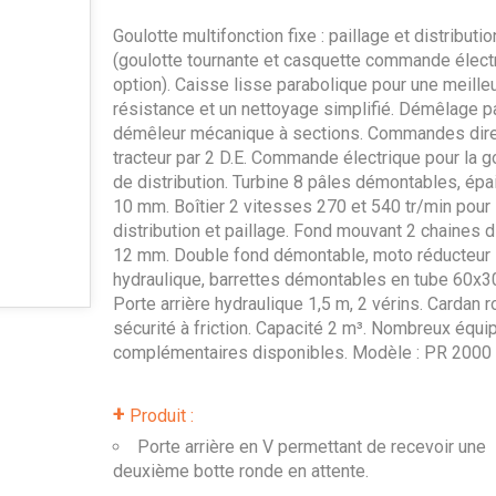
Goulotte multifonction fixe : paillage et distributio
(goulotte tournante et casquette commande élect
option). Caisse lisse parabolique pour une meille
résistance et un nettoyage simplifié. Démêlage p
démêleur mécanique à sections. Commandes dir
tracteur par 2 D.E. Commande électrique pour la g
de distribution. Turbine 8 pâles démontables, épa
10 mm. Boîtier 2 vitesses 270 et 540 tr/min pour
distribution et paillage. Fond mouvant 2 chaines 
12 mm. Double fond démontable, moto réducteur
hydraulique, barrettes démontables en tube 60x
Porte arrière hydraulique 1,5 m, 2 vérins. Cardan ro
sécurité à friction. Capacité 2 m³. Nombreux équ
complémentaires disponibles. Modèle : PR 200
+
Produit :
Porte arrière en V permettant de recevoir une
deuxième botte ronde en attente.