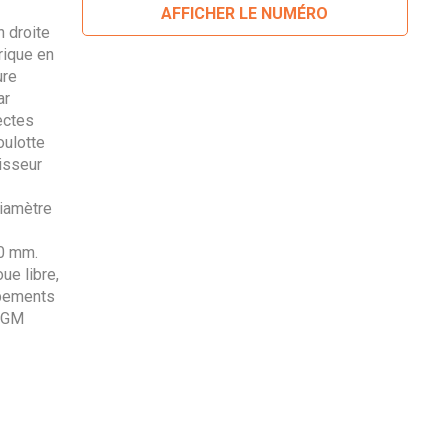
AFFICHER LE NUMÉRO
n droite
rique en
ure
ar
ectes
oulotte
isseur
diamètre
30 mm.
ue libre,
ipements
0 GM