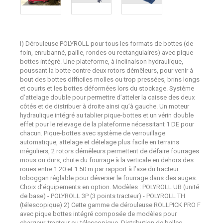
I) Dérouleuse POLYROLL pour tous les formats de bottes (de
foin, enrubanné, paille, rondes ou rectangulaires) avec pique-
bottes intégré. Une plateforme, à inclinaison hydraulique,
poussant la botte contre deux rotors démêleurs, pour venir à
bout des bottes difficiles molles ou trop pressées, brins longs
et courts et les bottes déformées lors du stockage. Système
d’attelage double pour permettre d’atteler la caisse des deux
côtés et de distribuer à droite ainsi qu’à gauche. Un moteur
hydraulique intégré au tablier pique-bottes et un vérin double
effet pour le relevage de la plateforme nécessitant 1 DE pour
chacun. Pique-bottes avec système de verrouillage
automatique, attelage et dételage plus facile en terrains
irréguliers, 2 rotors démêleurs permettent de défaire fourrages
mous ou durs, chute du fourrage à la verticale en dehors des
roues entre 1.20 et 1.50 m par rapport à l’axe du tracteur :
toboggan réglable pour déverser le fourrage dans des auges.
Choix d’équipements en option. Modèles : POLYROLL UB (unité
de base) - POLYROLL 3P (3 points tracteur) - POLYROLL TH
(télescopique) 2) Cette gamme de dérouleuse ROLLPICK PRO F
avec pique bottes intégré composée de modèles pour
chargeur, tracteur ou télescopique. Distribution de balles